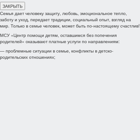
ЗАКРЫТЬ
Семья дает человеку защиту, любовь, эмоциональное тепло,
заботу и уход, передает традиции, социальный опыт, взгляд на
мир. Только в семье человек, может быть по-настоящему счастлив!
МСУ «Центр помощи детям, оставшимся без попечения
родителей» оказывают платные услуги по направлениям:
— проблемные ситуации в семье, конфликты в детско-
родительских отношениях;
— страхи, тревожные состояния, низкая самооценка;
— трудности в обучении, воспитании и адаптации детей и
подростков;
— профориентация и профессиональное самоопределение
подростков;
— психологическая подготовка ребенка к школе.
Индивидуальные консультации и коррекционные занятия
–
200 руб./час
За помощью Вы можете обратиться в МСУ «Центр помощи детям,
оставшимся без попечения родителей».