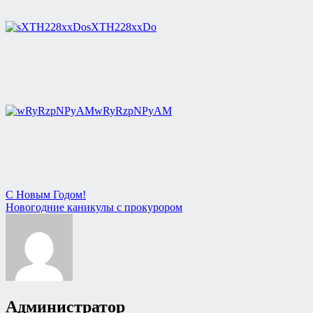
sXTH228xxDo
wRyRzpNPyAM
Навигация
С Новым Годом!
Новогодние каникулы с прокурором
по
записям
Администратор