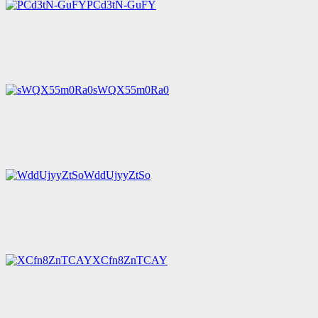
PCd3tN-GuFY
sWQX55m0Ra0
WddUjyyZtSo
XCfn8ZnTCAY