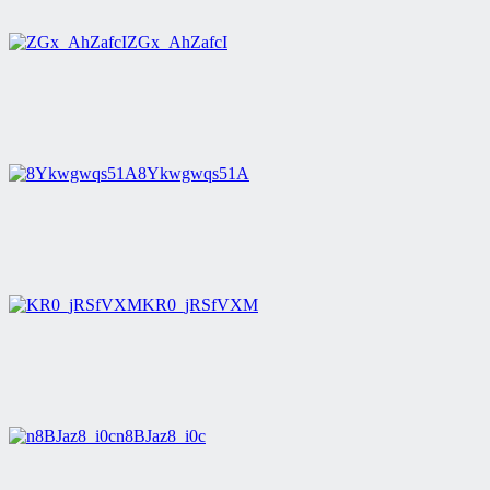
ZGx_AhZafcI
8Ykwgwqs51A
KR0_jRSfVXM
n8BJaz8_i0c