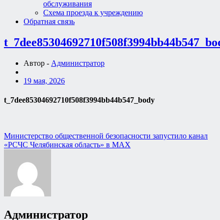
обслуживания
Схема проезда к учреждению
Обратная связь
t_7dee85304692710f508f3994bb44b547_bo
Автор -
Администратор
19 мая, 2026
t_7dee85304692710f508f3994bb44b547_body
Навигация
Министерство общественной безопасности запустило канал
«РСЧС Челябинская область» в MAX
по
записям
Администратор