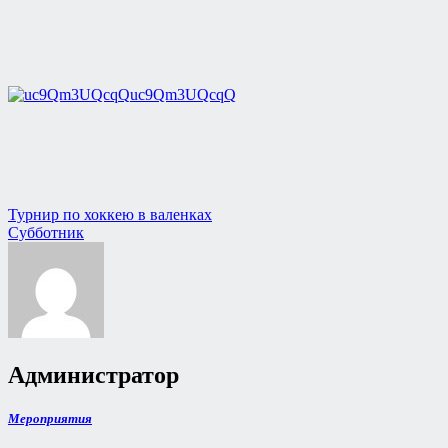
uc9Qm3UQcqQ
Навигация
Турнир по хоккею в валенках
Субботник
по
записям
Администратор
Мероприятия