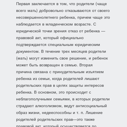
Первая заключается в том, что родители (чаще
всего мать) добровольно отказываются от своего
несовершеннолетнего ре­бенка, причем чаще это
наблюдается в младенческом возрасте. С
юридической точки зрения отказ от ребенка —
правовой акт, который официально
подтверждается специаль­ным юридическим
документом. В течение трех месяцев родители
(мать) могут изменить свое решение, и ребенок
может быть возвращен в семью. Вторая
причина связана с принудительным изъятием
ребен­ка из семьи, когда родителей лишают
родительских прав в це­лях защиты интересов
ребенка. В основном, это происходит с
неблагополучными семьями, в которых родители
страдают ал­коголизмом, ведут антисоциальный
образ жизни, недееспособ­ны и т. п. Лишение
родителей родительских прав—это также
правовой акт, который осуществляется по