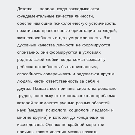
Дет­ство — период, когда закладываются
фундаментальные каче­ства личности,
обеспечивающие психологическую устойчи­вость,
позитивные нравственные ориентации на людей,
жизне­способность и целеустремленность. Эти
духовные качества лич­ности не формируются
спонтанно, они формируются в услови­ях
родительской любви, когда семья создает у
ребенка потреб­ность быть признанным,
способность сопереживать и радовать­ся другим
людям, нести ответственность за себя и
других. Назвать все причины сиротства довольно
трудно, поскольку это многоаспектная проблема,
которой занимаются ученые раз­ных областей
наук (медики, психологи, социологи, педагоги и
многие другие) и которая до конца еще не
исследована. Однако по крайней мере три
причины такого явления можно назвать.