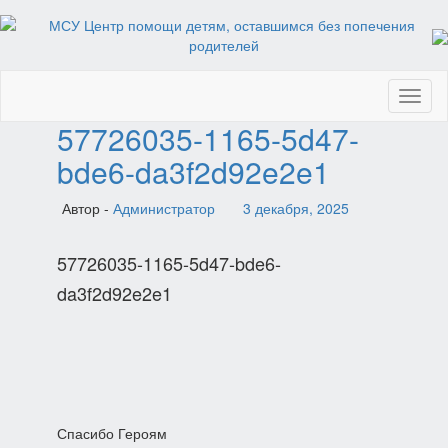
Toggl
naviga
57726035-1165-5d47-
bde6-da3f2d92e2e1
Автор -
Администратор
3 декабря, 2025
57726035-1165-5d47-bde6-
da3f2d92e2e1
Навигация
Спасибо Героям