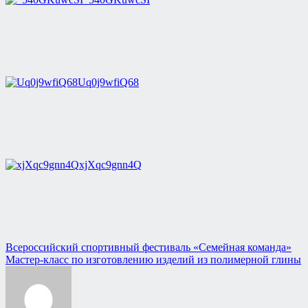
Uq0j9wfiQ68
xjXqc9gnn4Q
Навигация
Всероссийский спортивный фестиваль «Семейная команда»
Мастер-класс по изготовлению изделий из полимерной глины
по
записям