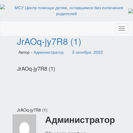
Toggl
naviga
JrAOq-jy7R8 (1)
Автор -
Администратор
5 октября, 2022
JrAOq-jy7R8 (1)
Навигация
JrAOq-jy7R8 (1)
Администратор
по
записям