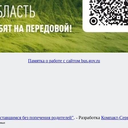
Памятка о работе с сайтом bus.gov.ru
ставшимся без попечения родителей"
. - Разработка
Компакт-Сер
нных