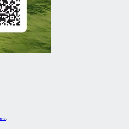
вис
.