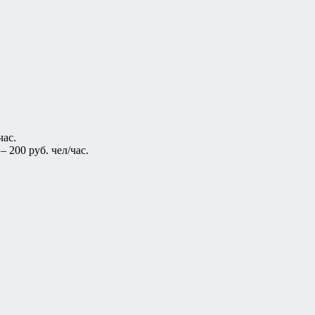
час.
 200 руб. чел/час.