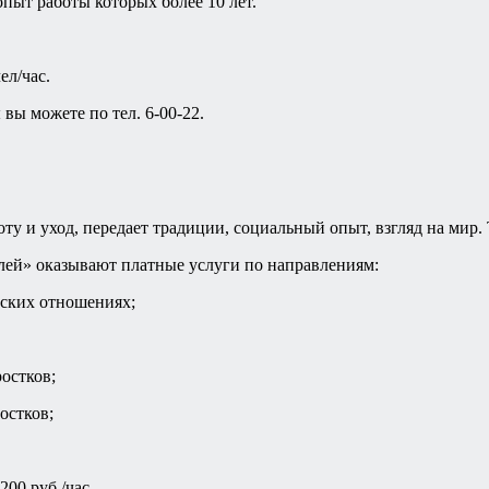
пыт работы которых более 10 лет.
ел/час.
вы можете по тел. 6-00-22.
оту и уход, передает традиции, социальный опыт, взгляд на мир.
ей» оказывают платные услуги по направлениям:
ьских отношениях;
остков;
остков;
200 руб./час