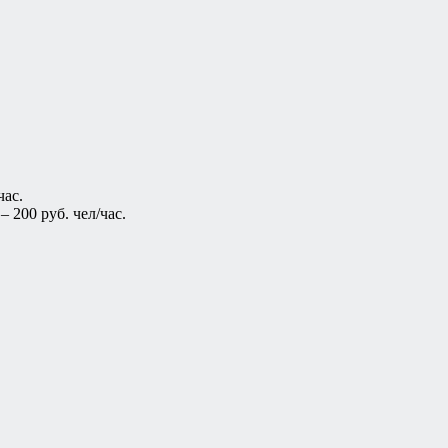
час.
 200 руб. чел/час.